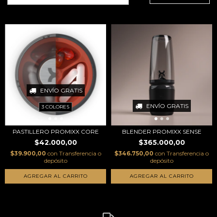
ENVÍO GRATIS
ENVÍO GRATIS
3 COLORES
PASTILLERO PROMIXX CORE
BLENDER PROMIXX SENSE
$42.000,00
$365.000,00
$39.900,00
con
Transferencia o
$346.750,00
con
Transferencia o
depósito
depósito
AGREGAR AL CARRITO
AGREGAR AL CARRITO